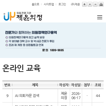
본문바로가기
홈으로
사이트맵
로그인
(주)제윤
온라인 교육
번호
제목
작성자
작성일
첨부
조회
제윤
2026-
9
AI 의회자문 검색
·
44
의정
06-17